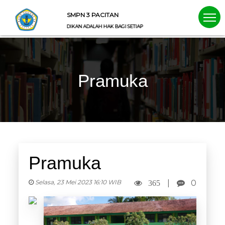
SMPN 3 PACITAN
PENDIDIKAN ADALAH HAK BAGI SETIAP ANAK
Pramuka
Pramuka
Selasa, 23 Mei 2023 16:10 WIB
|
0
365