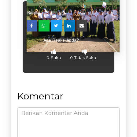
Bagikan :
Apa Reaksi Anda?
0
Suka
0
Tidak Suka
Komentar